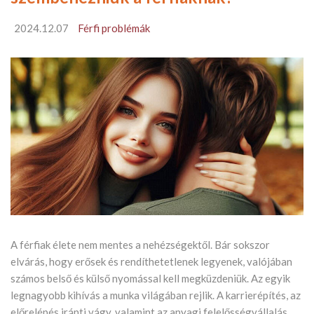
2024.12.07
Férfi problémák
A férfiak élete nem mentes a nehézségektől. Bár sokszor
elvárás, hogy erősek és rendíthetetlenek legyenek, valójában
számos belső és külső nyomással kell megküzdeniük. Az egyik
legnagyobb kihívás a munka világában rejlik. A karrierépítés, az
előrelépés iránti vágy, valamint az anyagi felelősségvállalás