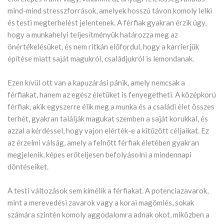
mind-mind stresszforrások, amelyek hosszú távon komoly lelki
és testi megterhelést jelentenek. A férfiak gyakran érzik úgy,
hogy a munkahelyi teljesítményük határozza meg az
önértékelésüket, és nem ritkán előfordul, hogy a karrierjük
építése miatt saját magukról, családjukról is lemondanak.
Ezen kívül ott van a kapuzárási pánik, amely nemcsak a
férfiakat, hanem az egész életüket is fenyegetheti. A középkorú
férfiak, akik egyszerre élik meg a munka és a családi élet összes
terhét, gyakran találják magukat szemben a saját korukkal, és
azzal a kérdéssel, hogy vajon elérték-e a kitűzött céljaikat. Ez
az érzelmi válság, amely a felnőtt férfiak életében gyakran
megjelenik, képes erőteljesen befolyásolni a mindennapi
döntéseiket.
A testi változások sem kímélik a férfiakat. A potenciazavarok,
mint a merevedési zavarok vagy a korai magömlés, sokak
számára szintén komoly aggodalomra adnak okot, miközben a