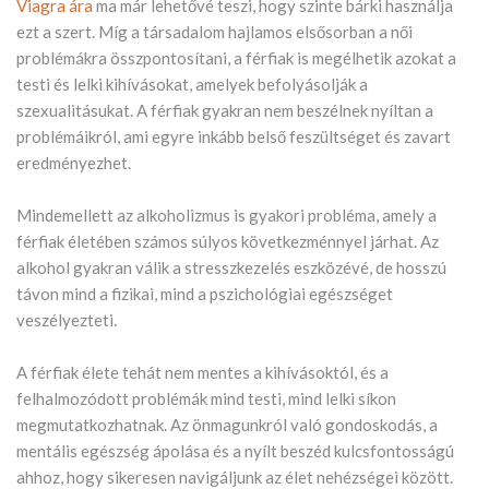
Viagra ára
ma már lehetővé teszi, hogy szinte bárki használja
ezt a szert. Míg a társadalom hajlamos elsősorban a női
problémákra összpontosítani, a férfiak is megélhetik azokat a
testi és lelki kihívásokat, amelyek befolyásolják a
szexualitásukat. A férfiak gyakran nem beszélnek nyíltan a
problémáikról, ami egyre inkább belső feszültséget és zavart
eredményezhet.
Mindemellett az alkoholizmus is gyakori probléma, amely a
férfiak életében számos súlyos következménnyel járhat. Az
alkohol gyakran válik a stresszkezelés eszközévé, de hosszú
távon mind a fizikai, mind a pszichológiai egészséget
veszélyezteti.
A férfiak élete tehát nem mentes a kihívásoktól, és a
felhalmozódott problémák mind testi, mind lelki síkon
megmutatkozhatnak. Az önmagunkról való gondoskodás, a
mentális egészség ápolása és a nyílt beszéd kulcsfontosságú
ahhoz, hogy sikeresen navigáljunk az élet nehézségei között.