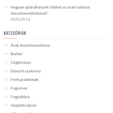
Hogyan spórolhatunk többet az árak tudatos
összehasonlításával?
2025.09.13
KATEGÓRIÁK
Árak összehasonlítása
Barber
Cégkivonat
Elosztó szekrény
Férfi problémák
Fogorvos
Fogyókúra
Gépkölcsönző