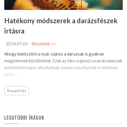
Hatékony módszerek a darázsfészek
irtásra
2024.07.03
Részletek >>
Ahogy beköszönt a nyár, sajnos a darazsak is gyakran
megjelennek körülöttünk. Ezek az éles csípésű rovarok nemcsak
kellemetlenséget okozhatnak, hanem veszélyesek is lehetnek,
külön ...
Rovarirtás
LEGUTÓBBI ÍRÁSOK