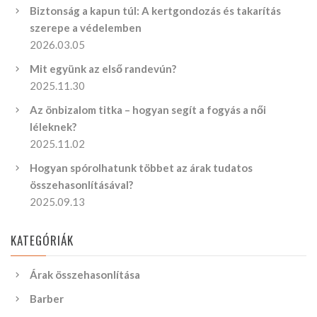
Biztonság a kapun túl: A kertgondozás és takarítás
szerepe a védelemben
2026.03.05
Mit együnk az első randevún?
2025.11.30
Az önbizalom titka – hogyan segít a fogyás a női
léleknek?
2025.11.02
Hogyan spórolhatunk többet az árak tudatos
összehasonlításával?
2025.09.13
KATEGÓRIÁK
Árak összehasonlítása
Barber