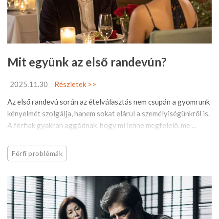
Mit együnk az első randevún?
2025.11.30
Részletek >>
Az első randevú során az ételválasztás nem csupán a gyomrunk
kényelmét szolgálja, hanem sokat elárul a személyiségünkről is.
A férfiak gyakran aggódnak, hogy mi lenne megfelelő, me ...
Férfi problémák