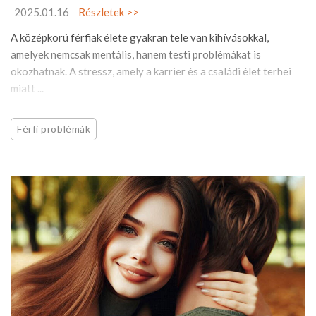
2025.01.16
Részletek >>
A középkorú férfiak élete gyakran tele van kihívásokkal,
amelyek nemcsak mentális, hanem testi problémákat is
okozhatnak. A stressz, amely a karrier és a családi élet terhei
miatt ...
Férfi problémák