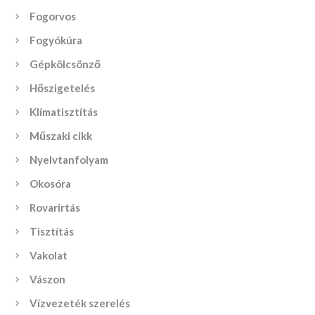
Fogorvos
Fogyókúra
Gépkölcsönző
Hőszigetelés
Klímatisztítás
Műszaki cikk
Nyelvtanfolyam
Okosóra
Rovarirtás
Tisztítás
Vakolat
Vászon
Vízvezeték szerelés