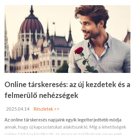
Online társkeresés: az új kezdetek és a
felmerülő nehézségek
2025.04.14
Részletek >>
Az online társkeresés napjaink egyik legelterjedtebb módja
annak, hogy új kapcsolatokat alakítsunk ki. Míg a lehetőségek
széles tárháza kínálkozik, és gyorsan találhatunk olyan emb ...