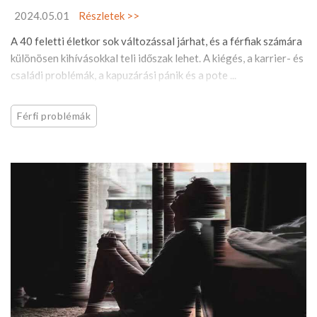
2024.05.01
Részletek >>
A 40 feletti életkor sok változással járhat, és a férfiak számára
különösen kihívásokkal teli időszak lehet. A kiégés, a karrier- és
családi problémák, a kapuzárási pánik és a pote ...
Férfi problémák