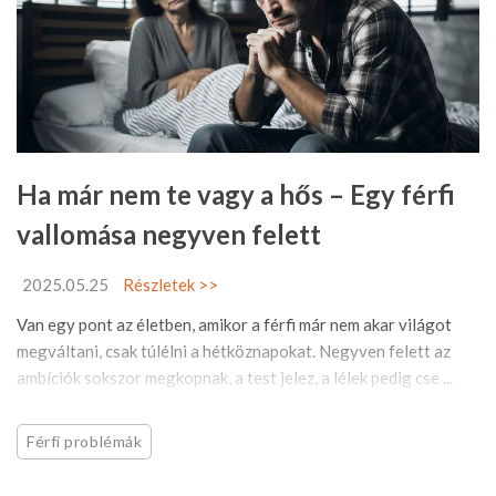
Ha már nem te vagy a hős – Egy férfi
vallomása negyven felett
2025.05.25
Részletek >>
Van egy pont az életben, amikor a férfi már nem akar világot
megváltani, csak túlélni a hétköznapokat. Negyven felett az
ambíciók sokszor megkopnak, a test jelez, a lélek pedig cse ...
Férfi problémák