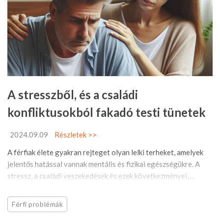
A stresszből, és a családi
konfliktusokból fakadó testi tünetek
2024.09.09
Részletek >>
A férfiak élete gyakran rejteget olyan lelki terheket, amelyek
jelentős hatással vannak mentális és fizikai egészségükre. A
stressz, a családi veszekedések és ezek következményei, ...
Férfi problémák