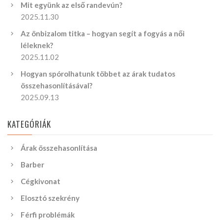
Mit együnk az első randevún?
2025.11.30
Az önbizalom titka – hogyan segít a fogyás a női
léleknek?
2025.11.02
Hogyan spórolhatunk többet az árak tudatos
összehasonlításával?
2025.09.13
KATEGÓRIÁK
Árak összehasonlítása
Barber
Cégkivonat
Elosztó szekrény
Férfi problémák