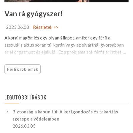
Van rá gyógyszer!
2023.06.08
Részletek >>
A korai magömlés egy olyan állapot, amikor egy férfi a
szexuális aktus során túl korán vagy az elvártnál gyorsabban
ér el orgazmust és ejakulál. Ez a probléma sok férfit érinthet, ...
Férfi problémák
LEGUTÓBBI ÍRÁSOK
Biztonság a kapun túl: A kertgondozás és takarítás
szerepe a védelemben
2026.03.05