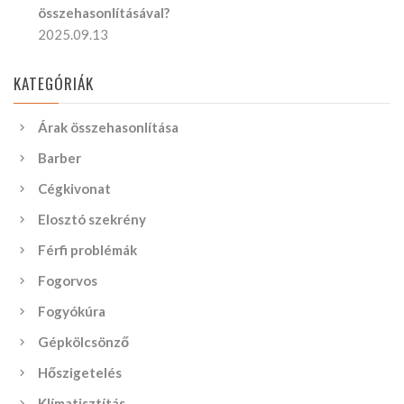
összehasonlításával?
2025.09.13
KATEGÓRIÁK
Árak összehasonlítása
Barber
Cégkivonat
Elosztó szekrény
Férfi problémák
Fogorvos
Fogyókúra
Gépkölcsönző
Hőszigetelés
Klímatisztítás