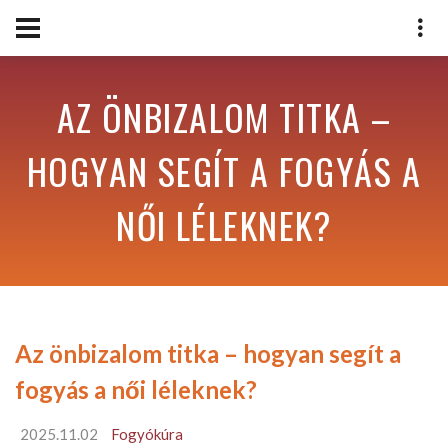
AZ ÖNBIZALOM TITKA –
HOGYAN SEGÍT A FOGYÁS A
NŐI LÉLEKNEK?
Az önbizalom titka – hogyan segít a
fogyás a női léleknek?
2025.11.02
Fogyókúra