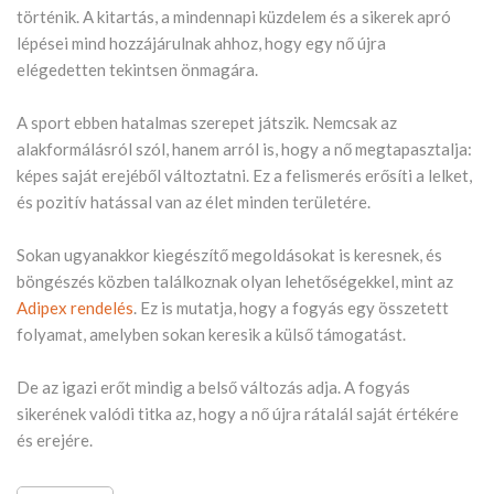
történik. A kitartás, a mindennapi küzdelem és a sikerek apró
lépései mind hozzájárulnak ahhoz, hogy egy nő újra
elégedetten tekintsen önmagára.
A sport ebben hatalmas szerepet játszik. Nemcsak az
alakformálásról szól, hanem arról is, hogy a nő megtapasztalja:
képes saját erejéből változtatni. Ez a felismerés erősíti a lelket,
és pozitív hatással van az élet minden területére.
Sokan ugyanakkor kiegészítő megoldásokat is keresnek, és
böngészés közben találkoznak olyan lehetőségekkel, mint az
Adipex rendelés
. Ez is mutatja, hogy a fogyás egy összetett
folyamat, amelyben sokan keresik a külső támogatást.
De az igazi erőt mindig a belső változás adja. A fogyás
sikerének valódi titka az, hogy a nő újra rátalál saját értékére
és erejére.