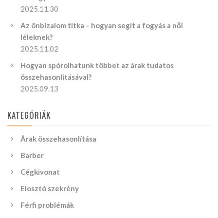
2025.11.30
Az önbizalom titka – hogyan segít a fogyás a női
léleknek?
2025.11.02
Hogyan spórolhatunk többet az árak tudatos
összehasonlításával?
2025.09.13
KATEGÓRIÁK
Árak összehasonlítása
Barber
Cégkivonat
Elosztó szekrény
Férfi problémák