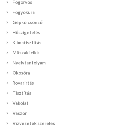
Fogorvos
Fogyókúra
Gépkölcsönző
Hőszigetelés
Klímatisztítás
Műszaki cikk
Nyelvtanfolyam
Okosóra
Rovarirtás
Tisztítás
Vakolat
Vászon
Vízvezeték szerelés