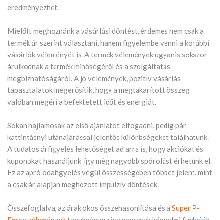
eredményezhet.
Mielőtt meghoznánk a vásárlási döntést, érdemes nem csak a
termék ár szerint választani, hanem figyelembe venni a korábbi
vásárlók véleményét is. A termék vélemények ugyanis sokszor
árulkodnak a termék minőségéről és a szolgáltatás
megbízhatóságáról. A jó vélemények, pozitív vásárlás
tapasztalatok megerősítik, hogy a megtakarított összeg
valóban megéri a befektetett időt és energiát.
Sokan hajlamosak az első ajánlatot elfogadni, pedig pár
kattintásnyi utánajárással jelentős különbségeket találhatunk.
A tudatos árfigyelés lehetőséget ad arra is, hogy akciókat és
kuponokat használjunk, így még nagyobb spórolást érhetünk el.
Ez az apró odafigyelés végül összességében többet jelent, mint
a csak ár alapján meghozott impulzív döntések.
Összefoglalva, az árak okos összehasonlítása és a
Super P-
Force vélemények
tanulmányozása nem csak kényelmi funkciók,