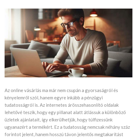
Az online vásárlás ma már nem csupán a gyorsaságról és
kényelemről szól, hanem egyre inkább a pénzügyi
tudatosságról is. Az internetes árösszehasonlító oldalak
lehetővé teszik, hogy egy pillanat alatt átlássuk a különböző
üzletek ajánlatait, így elkerülhetjük, hogy túlfizessünk
ugyanazért a termékért. Ez a tudatosság nemcsak néhány száz
forintot jelent, hanem hosszú távon jelentős megtakarítást