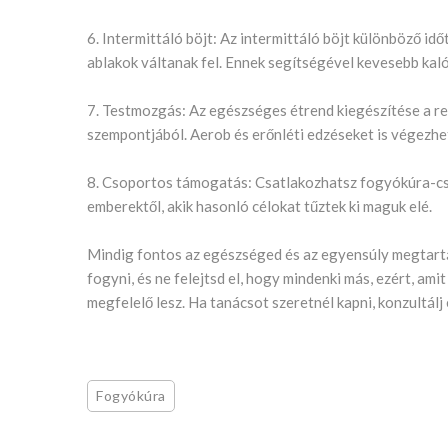
6. Intermittáló böjt: Az intermittáló böjt különböző i
ablakok váltanak fel. Ennek segítségével kevesebb kal
7. Testmozgás: Az egészséges étrend kiegészítése a r
szempontjából. Aerob és erőnléti edzéseket is végezhe
8. Csoportos támogatás: Csatlakozhatsz fogyókúra-cs
emberektől, akik hasonló célokat tűztek ki maguk elé.
Mindig fontos az egészséged és az egyensúly megtart
fogyni, és ne felejtsd el, hogy mindenki más, ezért, ami
megfelelő lesz. Ha tanácsot szeretnél kapni, konzultál
Fogyókúra