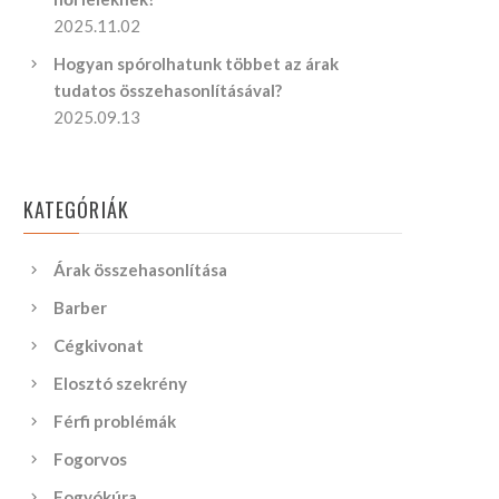
2025.11.02
Hogyan spórolhatunk többet az árak
tudatos összehasonlításával?
2025.09.13
KATEGÓRIÁK
Árak összehasonlítása
Barber
Cégkivonat
Elosztó szekrény
Férfi problémák
Fogorvos
Fogyókúra