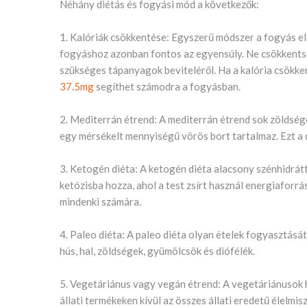
Néhány diétás és fogyási mód a következők:
1. Kalóriák csökkentése: Egyszerű módszer a fogyás el
fogyáshoz azonban fontos az egyensúly. Ne csökkentsd
szükséges tápanyagok beviteléről. Ha a kalória csökke
37.5mg
segíthet számodra a fogyásban.
2. Mediterrán étrend: A mediterrán étrend sok zöldséget
egy mérsékelt mennyiségű vörös bort tartalmaz. Ezt a d
3. Ketogén diéta: A ketogén diéta alacsony szénhidrátt
ketózisba hozza, ahol a test zsírt használ energiaforrá
mindenki számára.
4. Paleo diéta: A paleo diéta olyan ételek fogyasztását
hús, hal, zöldségek, gyümölcsök és diófélék.
5. Vegetáriánus vagy vegán étrend: A vegetáriánusok h
állati termékeken kívül az összes állati eredetű élelmis