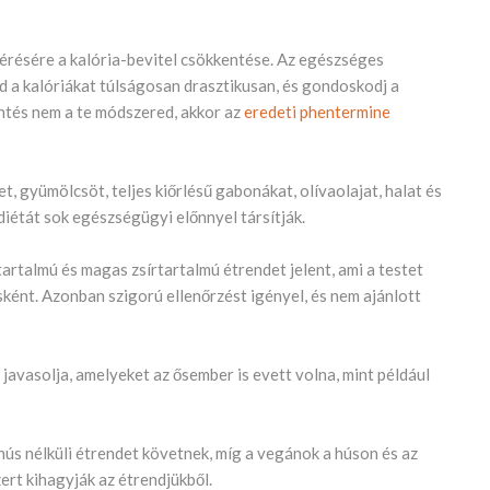
érésére a kalória-bevitel csökkentése. Az egészséges
 a kalóriákat túlságosan drasztikusan, és gondoskodj a
ntés nem a te módszered, akkor az
eredeti phentermine
, gyümölcsöt, teljes kiőrlésű gabonákat, olívaolajat, halat és
iétát sok egészségügyi előnnyel társítják.
artalmú és magas zsírtartalmú étrendet jelent, ami a testet
sként. Azonban szigorú ellenőrzést igényel, és nem ajánlott
 javasolja, amelyeket az ősember is evett volna, mint például
ús nélküli étrendet követnek, míg a vegánok a húson és az
zert kihagyják az étrendjükből.