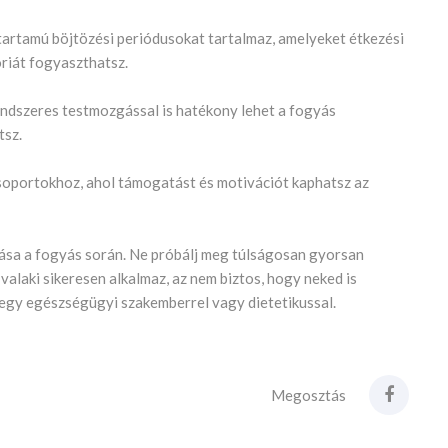
dőtartamú böjtözési periódusokat tartalmaz, amelyeket étkezési
óriát fogyaszthatsz.
endszeres testmozgással is hatékony lehet a fogyás
tsz.
oportokhoz, ahol támogatást és motivációt kaphatsz az
ása a fogyás során. Ne próbálj meg túlságosan gyorsan
t valaki sikeresen alkalmaz, az nem biztos, hogy neked is
j egy egészségügyi szakemberrel vagy dietetikussal.
Megosztás