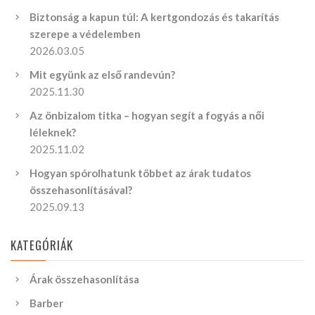
Biztonság a kapun túl: A kertgondozás és takarítás
szerepe a védelemben
2026.03.05
Mit együnk az első randevún?
2025.11.30
Az önbizalom titka – hogyan segít a fogyás a női
léleknek?
2025.11.02
Hogyan spórolhatunk többet az árak tudatos
összehasonlításával?
2025.09.13
KATEGÓRIÁK
Árak összehasonlítása
Barber