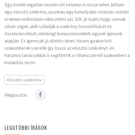
Egy kisebb ingatlan esetén ott helyben is össze lehet állítani
egy elosztó szekrény, azonban egy komolyabb rendszer esetén
érdemes műhelyben elkészíteni azt. Sőt, jó tudni, hogy vannak
olyan cégek, akik vállalják a szekrény összeállítását és
összeszerelését, minőségi komponensekből, egyedi igények
alapján. Ez igencsak jó döntés lehet, hiszen gyakorlott
szakemberek szerelik így össze az elosztó szekrényt, és
hasznos tanácsokkal is segíthetik a villanyszerelő szakembert a
kialakítás terén.
Elosztó szekrény
Megosztás
LEGUTÓBBI ÍRÁSOK