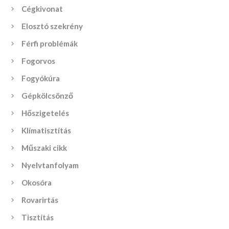
Cégkivonat
Elosztó szekrény
Férfi problémák
Fogorvos
Fogyókúra
Gépkölcsönző
Hőszigetelés
Klímatisztítás
Műszaki cikk
Nyelvtanfolyam
Okosóra
Rovarirtás
Tisztítás