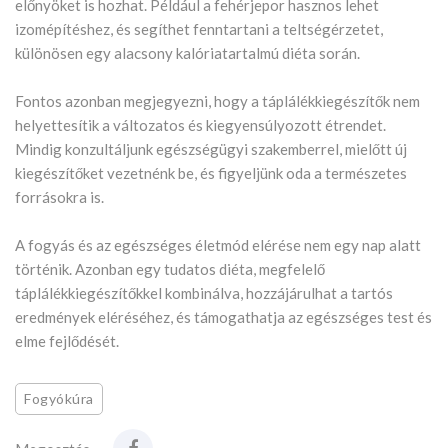
előnyöket is hozhat. Például a fehérjepor hasznos lehet
izomépítéshez, és segíthet fenntartani a teltségérzetet,
különösen egy alacsony kalóriatartalmú diéta során.
Fontos azonban megjegyezni, hogy a táplálékkiegészítők nem
helyettesítik a változatos és kiegyensúlyozott étrendet.
Mindig konzultáljunk egészségügyi szakemberrel, mielőtt új
kiegészítőket vezetnénk be, és figyeljünk oda a természetes
forrásokra is.
A fogyás és az egészséges életmód elérése nem egy nap alatt
történik. Azonban egy tudatos diéta, megfelelő
táplálékkiegészítőkkel kombinálva, hozzájárulhat a tartós
eredmények eléréséhez, és támogathatja az egészséges test és
elme fejlődését.
Fogyókúra