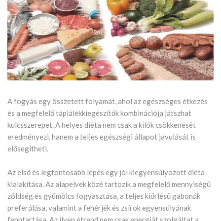
A fogyás egy összetett folyamat, ahol az egészséges étkezés
és a megfelelő táplálékkiegészítők kombinációja játszhat
kulcsszerepet. A helyes diéta nem csak a kilók csökkenését
eredményezi, hanem a teljes egészségi állapot javulását is
elősegítheti.
Az első és legfontosabb lépés egy jól kiegyensúlyozott diéta
kialakítása. Az alapelvek közé tartozik a megfelelő mennyiségű
zöldség és gyümölcs fogyasztása, a teljes kiőrlésű gabonák
preferálása, valamint a fehérjék és zsírok egyensúlyának
fenntartása. Az ilyen étrend nem csak energiát szolgáltat a