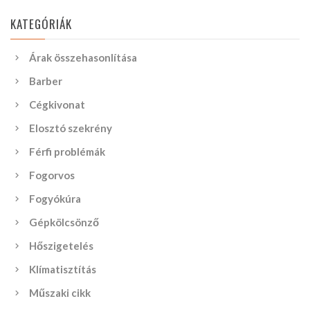
KATEGÓRIÁK
Árak összehasonlítása
Barber
Cégkivonat
Elosztó szekrény
Férfi problémák
Fogorvos
Fogyókúra
Gépkölcsönző
Hőszigetelés
Klímatisztítás
Műszaki cikk