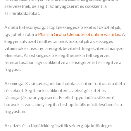
szervezetnek, de segíti az anyagcserét és csökkenti a
zsírlerakódásokat.
A diéta hatékonyságát táplálékkiegészítőkkel is fokozhatjuk,
így jöhet szóba a
Pharma Group Clenbuterol online vásárlás
. A
kiegyensúlyozott multivitaminok biztosítják a szükséges
vitaminok és ásványi anyagok bevitelét, kiegészítve a hiányzó
elemeket. A rostkiegészítők segíthetnek a teltségérzet
fenntartásában, így csökkentve az éhségérzetet és segítve a
fogyást.
Az omega-3 zsírsavak, például halolaj, szintén fontosak a diéta
részeként. Segítenek csökkenteni az éhségérzetet és
támogatják az anyagcserét. Emellett gyulladáscsökkentő
hatásuk is van, amely segít a test optimális működésében és a
fogyásban.
Az edzés és a táplálékkiegészítők szinergiája különleges